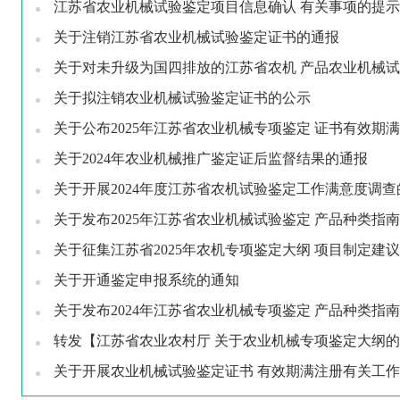
江苏省农业机械试验鉴定项目信息确认 有关事项的提示
关于注销江苏省农业机械试验鉴定证书的通报
关于对未升级为国四排放的江苏省农机 产品农业机械
关于拟注销农业机械试验鉴定证书的公示
关于公布2025年江苏省农业机械专项鉴定 证书有效期
关于2024年农业机械推广鉴定证后监督结果的通报
关于开展2024年度江苏省农机试验鉴定工作满意度调查
关于发布2025年江苏省农业机械试验鉴定 产品种类指
关于征集江苏省2025年农机专项鉴定大纲 项目制定建
关于开通鉴定申报系统的通知
关于发布2024年江苏省农业机械专项鉴定 产品种类指
转发【江苏省农业农村厅 关于农业机械专项鉴定大纲
关于开展农业机械试验鉴定证书 有效期满注册有关工