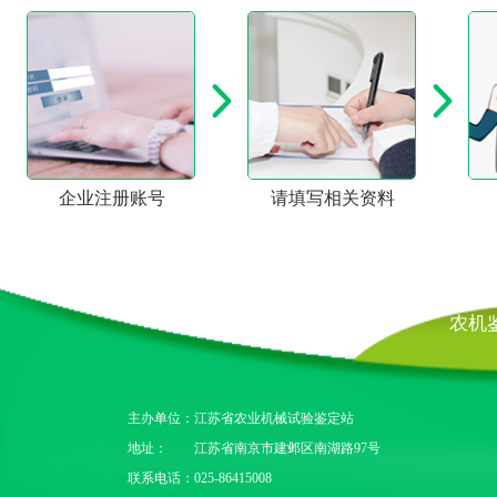
企业注册账号
请填写相关资料
农机
主办单位：
江苏省农业机械试验鉴定站
地址：
江苏省南京市建邺区南湖路97号
联系电话：
025-86415008