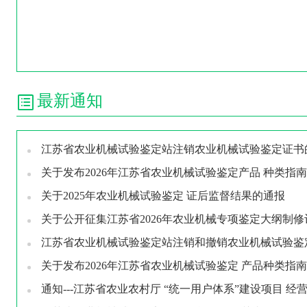
最新通知
江苏省农业机械试验鉴定站注销农业机械试验鉴定证书
关于发布2026年江苏省农业机械试验鉴定产品 种类指
关于2025年农业机械试验鉴定 证后监督结果的通报
关于公开征集江苏省2026年农业机械专项鉴定大纲制
江苏省农业机械试验鉴定站注销和撤销农业机械试验鉴
关于发布2026年江苏省农业机械试验鉴定 产品种类指
通知---江苏省农业农村厅 “统一用户体系”建设项目 经