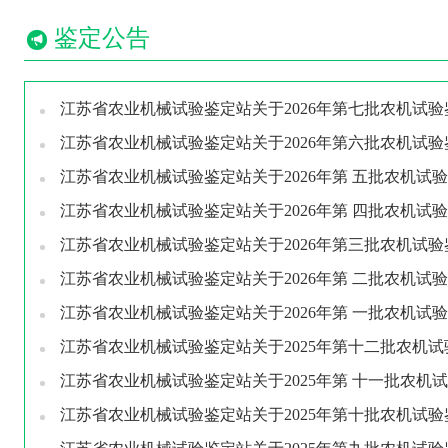
鉴定公告
江苏省农业机械试验鉴定站关于2026年第七批农机试
江苏省农业机械试验鉴定站关于2026年第六批农机试
江苏省农业机械试验鉴定站关于2026年第 五批农机试
江苏省农业机械试验鉴定站关于2026年第 四批农机试
江苏省农业机械试验鉴定站关于2026年第三批农机试
江苏省农业机械试验鉴定站关于2026年第 二批农机试
江苏省农业机械试验鉴定站关于2026年第 一批农机试
江苏省农业机械试验鉴定站关于2025年第十二批农机
江苏省农业机械试验鉴定站关于2025年第 十一批农机
江苏省农业机械试验鉴定站关于2025年第十批农机试