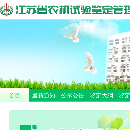
江苏省农机试验鉴定管
首页
最新通知
公示公告
鉴定大纲
鉴